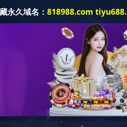
招标采购
工程咨询
项目管理