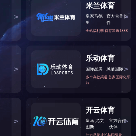
当前位置：
首页
>>专家登记
信息后和电子证照一起放到压缩包里。发
3605