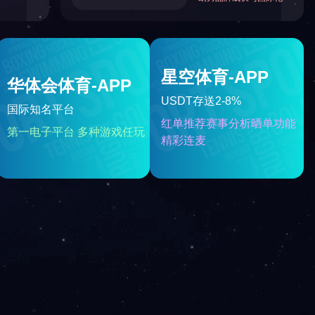
保
/
专家登记
/
人才招聘
12号银联大厦10层
中实咨询集团
官网手机版
用。