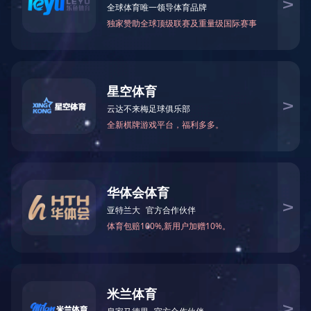
今天是：2026年8月7日 星期五
公司简介
节能环保
Energy Saving And Environmental Protection
内蒙古
区节能环保
公司简介
一、业
资质荣誉
公司业
节能咨
行业地位
审核、绿色
专业团队
造工程的合
环保咨
华体会体育