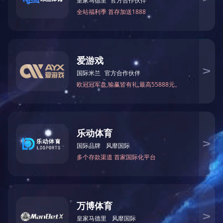
节能服务
环保服务
碳服务
环境保
联系我们
Contact us
电话：0471-5223613
投诉电话：0471-5223607
邮箱：imzs@imzs.com.cn
网址：/
地址：内蒙古自治区呼和浩特市赛罕区鄂尔
多斯东街12号银联大厦10层