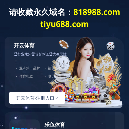
足球篮球官方直播
关于我们
新闻动态
平台