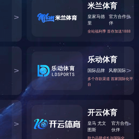
当前位置：
首页
>>关于我们>>联系我们