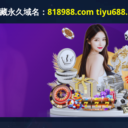
招标采购
工程咨询
项目管理