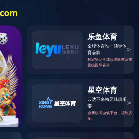
节能环保
专家登记
人才招聘