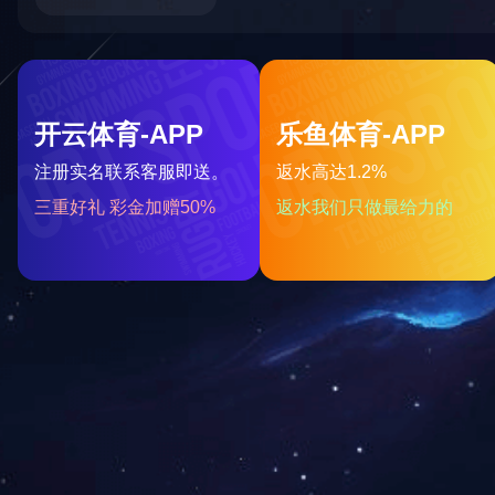
联系我们
联系我们
Contact us
电话：0471-5223613
投诉电话：0471-5223607
邮箱：imzs@imzs.com.cn
网址：/
地址：内蒙古自治区呼和浩特市赛罕区鄂尔
多斯东街12号银联大厦10层