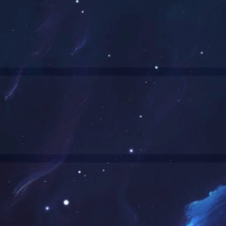
联系我们
471-5223613
：0471-5223607
zs@imzs.com.cn
/
呼和浩特市赛罕区鄂尔多斯东街12号银联大厦10层